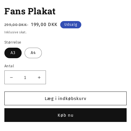
Åbn
mediet
Fans Plakat
1
i
modus
Normalpris
Udsalgspris
199,00 DKK
299,00 DKK
Udsalg
Inklusive skat.
Størrelse
A3
A4
Antal
Reducer
Øg
antallet
antallet
for
for
Fans
Fans
Læg i indkøbskurv
Plakat
Plakat
Køb nu