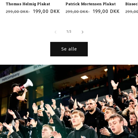
Thomas Helmig Plakat
Patrick Mortensen Plakat
Bissec
Normalpris
Udsalgspris
199,00 DKK
Normalpris
Udsalgspris
199,00 DKK
Norm
299,00 DKK
299,00 DKK
299,0
af
1
/
3
Se alle