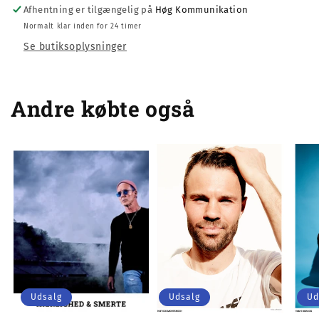
Afhentning er tilgængelig på
Høg Kommunikation
Normalt klar inden for 24 timer
Se butiksoplysninger
Andre købte også
Udsalg
Udsalg
Ud