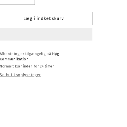
Reducer
Øg
antallet
antallet
for
for
Bisseck
Bisseck
Læg i indkøbskurv
Plakat
Plakat
Afhentning er tilgængelig på
Høg
Kommunikation
Normalt klar inden for 24 timer
Se butiksoplysninger