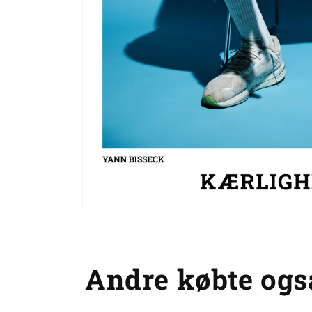
Åbn
mediet
1
i
modus
Andre købte ogs