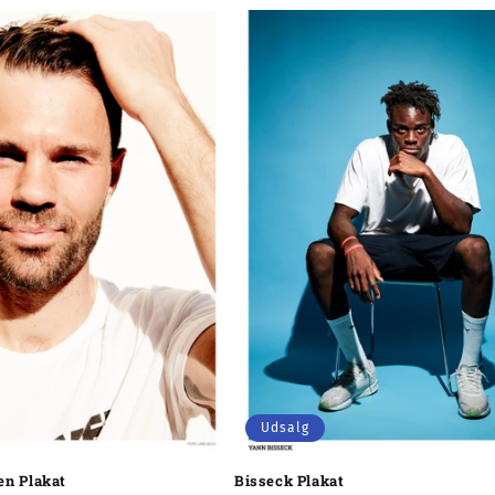
Udsalg
en Plakat
Bisseck Plakat