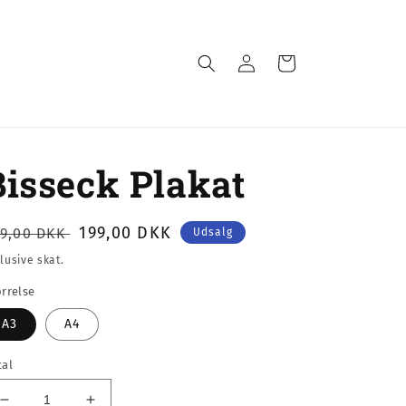
Log
Indkøbskurv
ind
Bisseck Plakat
ormalpris
Udsalgspris
199,00 DKK
99,00 DKK
Udsalg
lusive skat.
ørrelse
A3
A4
tal