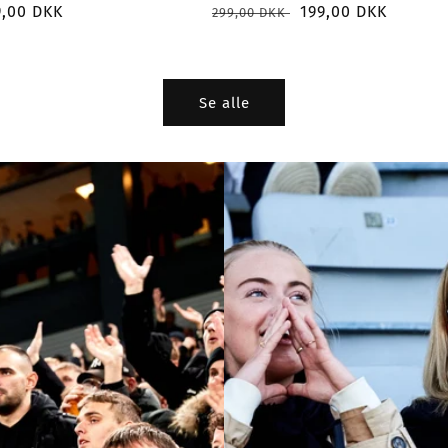
salgspris
9,00 DKK
Normalpris
Udsalgspris
199,00 DKK
299,00 DKK
Se alle