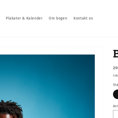
Plakater & Kalender
Om bogen
Kontakt os
N
2
Ink
St
An